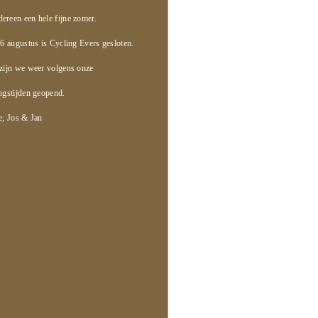
ereen een hele fijne zomer.
6 augustus is Cycling Evers gesloten.
zijn we weer volgens onze
ngstijden geopend.
, Jos & Jan