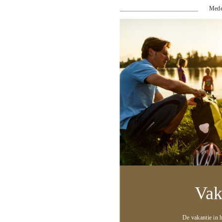
Mede
Telefoonnummmer
*
:
Mailadres
*
:
*
:
Verstuur
Vak
Wij reageren normaliter binnen 24 uur telefonisch/per mail op
jouw bericht, behalve op onze sluitingsdagen woensdag en
zondag
De vakantie in h