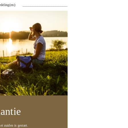
deling(en):
antie
et zuiden is gestart.