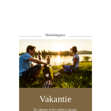
E-mail:
*
Verstuur
Voornaam:
*
<
Mededeling(en):
Achternaam:
*
Ik ga akkoord met de
privacyverklaring
van Cycling Evers.
Verstuur
Vakantie
De vakantie in het zuiden is gestart.